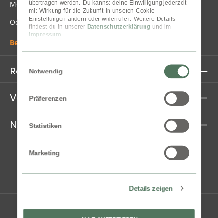
Mo-Fr, 10:00 - 15:00 Uhr
übertragen werden. Du kannst deine Einwilligung jederzeit 
mit Wirkung für die Zukunft in unseren Cookie-
Einstellungen ändern oder widerrufen. Weitere Details 
Oder über unser
Kontaktformular
.
findest du in unserer 
Datenschutzerklärung
 und im 
Impressum
.
Bestellung widerrufen
Einwilligungsauswahl
Rechtliches
Notwendig
Versandinformationen
Präferenzen
Newsletter Anmeldung
Statistiken
Marketing
Details zeigen