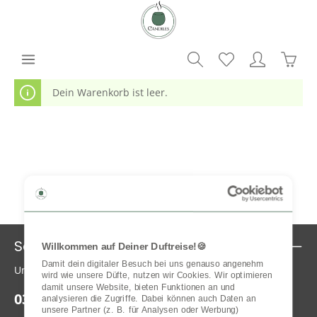
alt springen
Waren
Dein Warenkorb ist leer.
Service-Hotline
Willkommen auf Deiner Duftreise!🍪
Damit dein digitaler Besuch bei uns genauso angenehm 
Unterstützung und Beratung unter:
wird wie unsere Düfte, nutzen wir Cookies. Wir optimieren 
damit unsere Website, bieten Funktionen an und 
0361 21842016
analysieren die Zugriffe. Dabei können auch Daten an 
unsere Partner (z. B. für Analysen oder Werbung) 