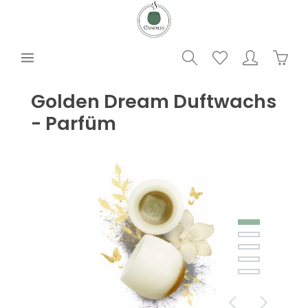
alt springen
Waren
Golden Dream Duftwachs
- Parfüm
Bildergalerie überspringen