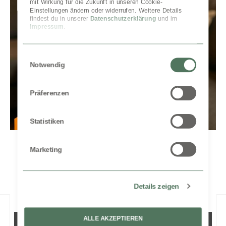
mit Wirkung für die Zukunft in unseren Cookie-
Einstellungen ändern oder widerrufen. Weitere Details 
findest du in unserer 
Datenschutzerklärung
 und im 
Impressum
.
Einwilligungsauswahl
Notwendig
Präferenzen
Statistiken
Marketing
Produktgalerie überspringen
Zufriedene Kunden kauften
auch:
Details zeigen
Black Amber Duftwachs - Parfüm
ALLE AKZEPTIEREN
che Bewertung von 5 von 5 Sternen
Durchschnittliche Bewer