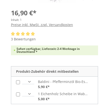
16,90 €*
Inhalt:
1
Preise inkl. MwSt. zzgl. Versandkosten
Durchschnittliche Bewertung von 5 von 5 Sternen
3 Bewertungen
Sofort verfügbar, Lieferzeit: 2-4 Werktage in
Deutschland *
Produkt-Zubehör direkt mitbestellen
Baldini - Pfefferminzöl Bio-Essenz (5 ml)
5,90 €*
1 Eichenholz Scheibe in Wabenform
5,00 €*