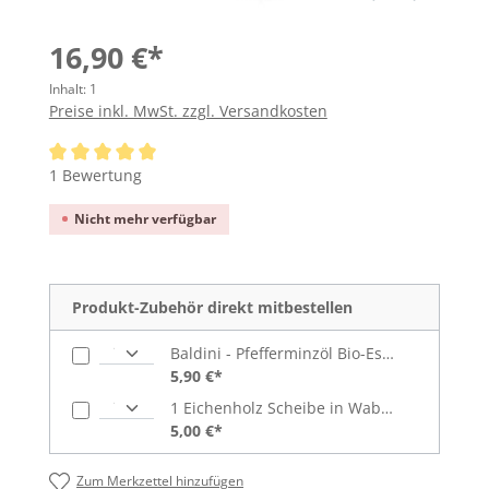
16,90 €*
Inhalt:
1
Preise inkl. MwSt. zzgl. Versandkosten
Durchschnittliche Bewertung von 5 von 5 Sternen
1 Bewertung
Nicht mehr verfügbar
Produkt-Zubehör direkt mitbestellen
Baldini - Pfefferminzöl Bio-Essenz (5 ml)
5,90 €*
1 Eichenholz Scheibe in Wabenform
5,00 €*
Zum Merkzettel hinzufügen