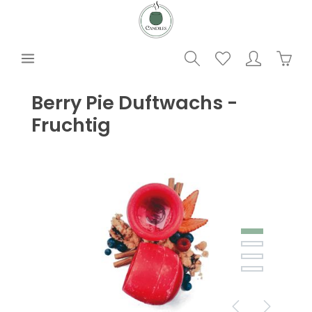
alt springen
Waren
Berry Pie Duftwachs -
Fruchtig
Bildergalerie überspringen